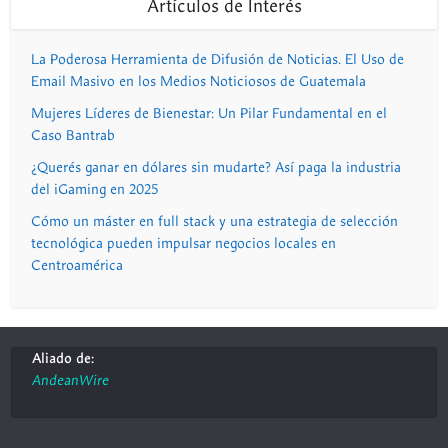
Artículos de Interés
La Poderosa Herramienta de Difusión de Noticias. El Uso de
Email Masivo en los Medios Noticiosos de Guatemala
Mujeres Líderes de Bienestar: Un Pilar Fundamental en el
Caso Bantrab
¿Querés ganar en dólares sin mudarte? Así paga la industria
del iGaming en 2025
Cómo un máster en full stack y una estrategia de selección
tecnológica pueden impulsar negocios locales en
Centroamérica
Aliado de:
AndeanWire