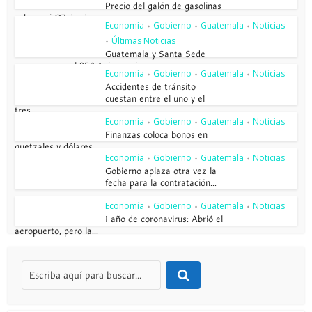
Precio del galón de gasolinas
sube casi Q7 desde enero...
Economía
Gobierno
Guatemala
Noticias
•
•
•
Últimas Noticias
•
Guatemala y Santa Sede
conmemoran el 85.º Aniversario...
Economía
Gobierno
Guatemala
Noticias
•
•
•
Accidentes de tránsito
cuestan entre el uno y el
tres...
Economía
Gobierno
Guatemala
Noticias
•
•
•
Finanzas coloca bonos en
quetzales y dólares
Economía
Gobierno
Guatemala
Noticias
•
•
•
Gobierno aplaza otra vez la
fecha para la contratación...
Economía
Gobierno
Guatemala
Noticias
•
•
•
1 año de coronavirus: Abrió el
aeropuerto, pero la...