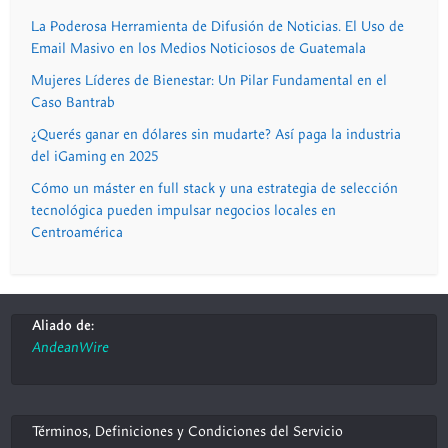
La Poderosa Herramienta de Difusión de Noticias. El Uso de
Email Masivo en los Medios Noticiosos de Guatemala
Mujeres Líderes de Bienestar: Un Pilar Fundamental en el
Caso Bantrab
¿Querés ganar en dólares sin mudarte? Así paga la industria
del iGaming en 2025
Cómo un máster en full stack y una estrategia de selección
tecnológica pueden impulsar negocios locales en
Centroamérica
Aliado de:
AndeanWire
Términos, Definiciones y Condiciones del Servicio