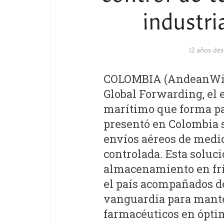
industri
12 años de
COLOMBIA (AndeanWire
Global Forwarding, el 
marítimo que forma pa
presentó en Colombia 
envíos aéreos de med
controlada. Esta soluci
almacenamiento en frío 
el país acompañados de
vanguardia para manten
farmacéuticos en ópti