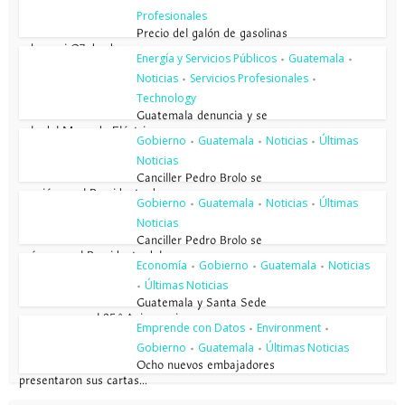
Profesionales
Precio del galón de gasolinas
sube casi Q7 desde enero...
Energía y Servicios Públicos
Guatemala
•
•
Noticias
Servicios Profesionales
•
•
Technology
Guatemala denuncia y se
sale del Mercado Eléctrico...
Gobierno
Guatemala
Noticias
Últimas
•
•
•
Noticias
Canciller Pedro Brolo se
reunió con el Presidente de...
Gobierno
Guatemala
Noticias
Últimas
•
•
•
Noticias
Canciller Pedro Brolo se
reúne con el Presidente del...
Economía
Gobierno
Guatemala
Noticias
•
•
•
Últimas Noticias
•
Guatemala y Santa Sede
conmemoran el 85.º Aniversario...
Emprende con Datos
Environment
•
•
Gobierno
Guatemala
Últimas Noticias
•
•
Ocho nuevos embajadores
presentaron sus cartas...