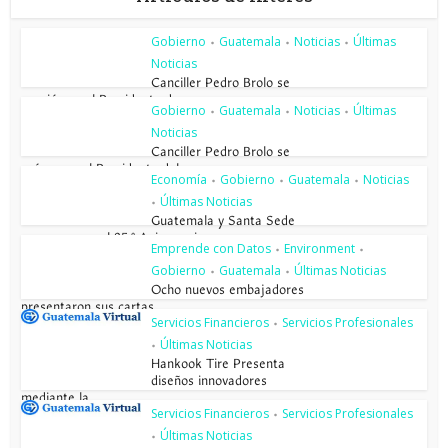
Gobierno
Guatemala
Noticias
Últimas
•
•
•
Noticias
Canciller Pedro Brolo se
reunió con el Presidente de...
Gobierno
Guatemala
Noticias
Últimas
•
•
•
Noticias
Canciller Pedro Brolo se
reúne con el Presidente del...
Economía
Gobierno
Guatemala
Noticias
•
•
•
Últimas Noticias
•
Guatemala y Santa Sede
conmemoran el 85.º Aniversario...
Emprende con Datos
Environment
•
•
Gobierno
Guatemala
Últimas Noticias
•
•
Ocho nuevos embajadores
presentaron sus cartas...
Servicios Financieros
Servicios Profesionales
•
Últimas Noticias
•
Hankook Tire Presenta
diseños innovadores
mediante la...
Servicios Financieros
Servicios Profesionales
•
Últimas Noticias
•