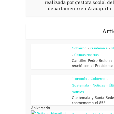
realizada por gestora social de
departamento en Arauquita
Arti
Gobierno
Guatemala
N
•
•
Últimas Noticias
•
Canciller Pedro Brolo se
reunió con el Presidente d
Economía
Gobierno
•
•
Guatemala
Noticias
Últ
•
•
Noticias
Guatemala y Santa Sede
conmemoran el 85.º
Aniversario...