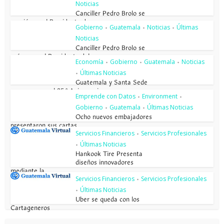
Noticias
Canciller Pedro Brolo se
reunió con el Presidente de...
Gobierno
Guatemala
Noticias
Últimas
•
•
•
Noticias
Canciller Pedro Brolo se
reúne con el Presidente del...
Economía
Gobierno
Guatemala
Noticias
•
•
•
Últimas Noticias
•
Guatemala y Santa Sede
conmemoran el 85.º Aniversario...
Emprende con Datos
Environment
•
•
Gobierno
Guatemala
Últimas Noticias
•
•
Ocho nuevos embajadores
presentaron sus cartas...
Servicios Financieros
Servicios Profesionales
•
Últimas Noticias
•
Hankook Tire Presenta
diseños innovadores
mediante la...
Servicios Financieros
Servicios Profesionales
•
Últimas Noticias
•
Uber se queda con los
Cartageneros