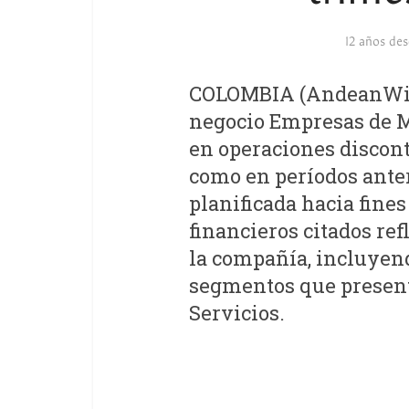
12 años de
COLOMBIA (AndeanWire,
negocio Empresas de Mo
en operaciones discont
como en períodos anter
planificada hacia fines
financieros citados ref
la compañía, incluyen
segmentos que present
Servicios.