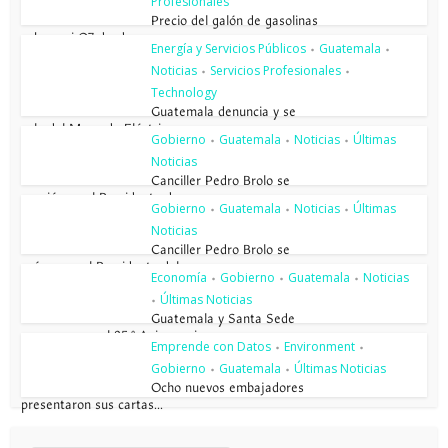
Profesionales
Precio del galón de gasolinas
sube casi Q7 desde enero...
Energía y Servicios Públicos
Guatemala
•
•
Noticias
Servicios Profesionales
•
•
Technology
Guatemala denuncia y se
sale del Mercado Eléctrico...
Gobierno
Guatemala
Noticias
Últimas
•
•
•
Noticias
Canciller Pedro Brolo se
reunió con el Presidente de...
Gobierno
Guatemala
Noticias
Últimas
•
•
•
Noticias
Canciller Pedro Brolo se
reúne con el Presidente del...
Economía
Gobierno
Guatemala
Noticias
•
•
•
Últimas Noticias
•
Guatemala y Santa Sede
conmemoran el 85.º Aniversario...
Emprende con Datos
Environment
•
•
Gobierno
Guatemala
Últimas Noticias
•
•
Ocho nuevos embajadores
presentaron sus cartas...