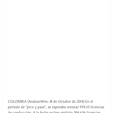
COLOMBIA (AndeanWire, 18 de Octubre de 2014) En el
periodo de “pico y pase”, se esperaba renovar 974.113 licencias
de conducción. A la fecha se han emitido 394.636 licencias