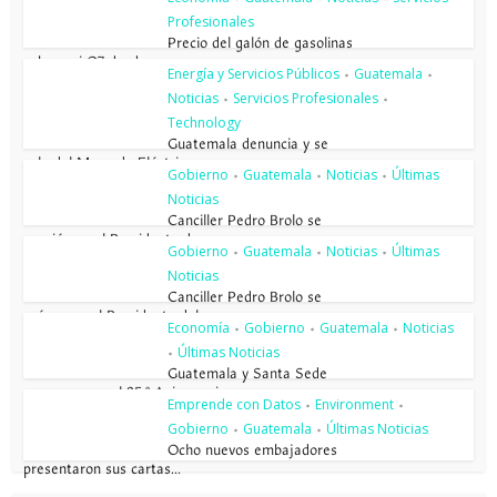
Profesionales
Precio del galón de gasolinas
sube casi Q7 desde enero...
Energía y Servicios Públicos
Guatemala
•
•
Noticias
Servicios Profesionales
•
•
Technology
Guatemala denuncia y se
sale del Mercado Eléctrico...
Gobierno
Guatemala
Noticias
Últimas
•
•
•
Noticias
Canciller Pedro Brolo se
reunió con el Presidente de...
Gobierno
Guatemala
Noticias
Últimas
•
•
•
Noticias
Canciller Pedro Brolo se
reúne con el Presidente del...
Economía
Gobierno
Guatemala
Noticias
•
•
•
Últimas Noticias
•
Guatemala y Santa Sede
conmemoran el 85.º Aniversario...
Emprende con Datos
Environment
•
•
Gobierno
Guatemala
Últimas Noticias
•
•
Ocho nuevos embajadores
presentaron sus cartas...