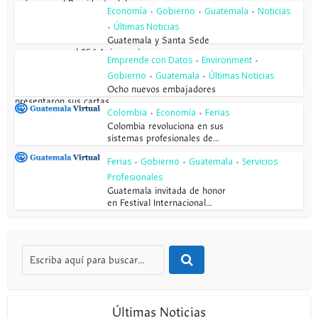
reúne con el Presidente del...
Economía
Gobierno
Guatemala
Noticias
•
•
•
Últimas Noticias
•
Guatemala y Santa Sede
conmemoran el 85.º Aniversario...
Emprende con Datos
Environment
•
•
Gobierno
Guatemala
Últimas Noticias
•
•
Ocho nuevos embajadores
presentaron sus cartas...
Colombia
Economía
Ferias
•
•
Colombia revoluciona en sus
sistemas profesionales de...
Ferias
Gobierno
Guatemala
Servicios
•
•
•
Profesionales
Guatemala invitada de honor
en Festival Internacional...
Últimas Noticias