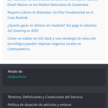
Email Masivo en los Medios Noticiosos de Guatemala
Mujeres Líderes de Bienestar: Un Pilar Fundamental en el
Caso Bantrab
¿Querés ganar en dólares sin mudarte? Así paga la industria
del iGaming en 2025
Cómo un máster en full stack y una estrategia de selección
tecnológica pueden impulsar negocios locales en
Centroamérica
Aliado de:
AndeanWire
Términos, Definiciones y Condiciones del Servicio
Política de duración de artículos y enlaces