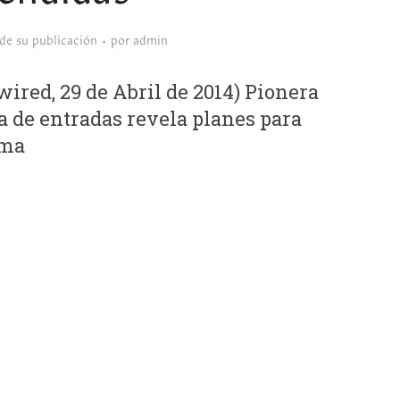
sde su publicación
por
admin
ired, 29 de Abril de 2014) Pionera
ta de entradas revela planes para
ema