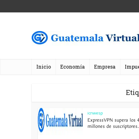
Inicio
Economía
Empresa
Impu
Eti
icnwesp
ExpressVPN supera los 
millones de suscriptores..