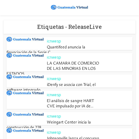
Etiquetas - ReleaseLive
icnwesp
Quantifeed anuncia la
financiación de la Serie C...
icnwesp
LA CAMARA DE COMERCIO
DE LAS MINORIAS EN LOS
ESTADOS...
icnwesp
iDenfy se asocia con Trial, el
software integrado...
icnwesp
El análisis de sangre HART
CVE impulsado por IA de...
icnwesp
Weingart Center inicia la
construcción de 278...
icnwesp
Johnsonville lanza el concurso