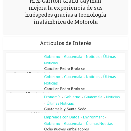
Ritz-Carlton Grand Cayman
mejora la experiencia de sus
huéspedes gracias a tecnología
inalámbrica de Motorola
Articulos de Interés
Gobierno
Guatemala
Noticias
Últimas
•
•
•
Noticias
Canciller Pedro Brolo se
reunió con el Presidente de...
Gobierno
Guatemala
Noticias
Últimas
•
•
•
Noticias
Canciller Pedro Brolo se
reúne con el Presidente del...
Economía
Gobierno
Guatemala
Noticias
•
•
•
Últimas Noticias
•
Guatemala y Santa Sede
conmemoran el 85.º Aniversario...
Emprende con Datos
Environment
•
•
Gobierno
Guatemala
Últimas Noticias
•
•
Ocho nuevos embajadores