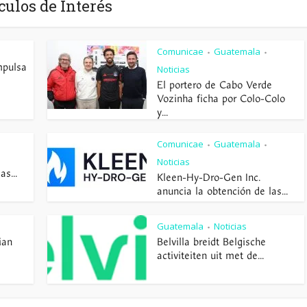
culos de Interés
Comunicae
Guatemala
•
•
mpulsa
Noticias
El portero de Cabo Verde
Vozinha ficha por Colo-Colo
y...
Comunicae
Guatemala
•
•
Noticias
s...
Kleen-Hy-Dro-Gen Inc.
anuncia la obtención de las...
Guatemala
Noticias
•
ian
Belvilla breidt Belgische
activiteiten uit met de...