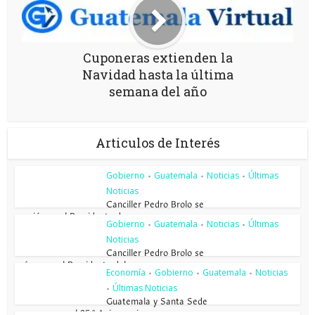
Cuponeras extienden la
Navidad hasta la última
semana del año
Articulos de Interés
Gobierno
Guatemala
Noticias
Últimas
•
•
•
Noticias
Canciller Pedro Brolo se
reunió con el Presidente de...
Gobierno
Guatemala
Noticias
Últimas
•
•
•
Noticias
Canciller Pedro Brolo se
reúne con el Presidente del...
Economía
Gobierno
Guatemala
Noticias
•
•
•
Últimas Noticias
•
Guatemala y Santa Sede
conmemoran el 85.º Aniversario...