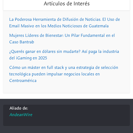
Artículos de Interés
La Poderosa Herramienta de Difusión de Noticias. El Uso de
Email Masivo en los Medios Noticiosos de Guatemala
Mujeres Líderes de Bienestar: Un Pilar Fundamental en el
Caso Bantrab
¿Querés ganar en dólares sin mudarte? Así paga la industria
del iGaming en 2025
Cómo un máster en full stack y una estrategia de selección
tecnológica pueden impulsar negocios locales en
Centroamérica
Aliado de:
AndeanWire