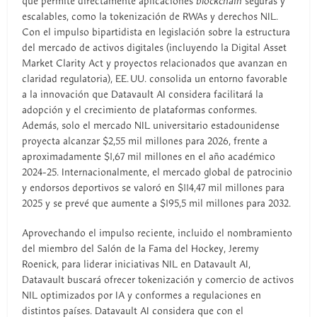
que permite directamente aplicaciones
blockchain
seguras y
escalables, como la tokenización de RWAs y derechos NIL.
Con el impulso bipartidista en legislación sobre la estructura
del mercado de activos digitales (incluyendo la Digital Asset
Market Clarity Act y proyectos relacionados que avanzan en
claridad regulatoria), EE. UU. consolida un entorno favorable
a la innovación que Datavault AI considera facilitará la
adopción y el crecimiento de plataformas conformes.
Además, solo el mercado NIL universitario estadounidense
proyecta alcanzar $2,55 mil millones para 2026, frente a
aproximadamente $1,67 mil millones en el año académico
2024-25. Internacionalmente, el mercado global de patrocinio
y endorsos deportivos se valoró en $114,47 mil millones para
2025 y se prevé que aumente a $195,5 mil millones para 2032.
Aprovechando el impulso reciente, incluido el nombramiento
del miembro del Salón de la Fama del Hockey, Jeremy
Roenick, para liderar iniciativas NIL en Datavault AI,
Datavault buscará ofrecer tokenización y comercio de activos
NIL optimizados por IA y conformes a regulaciones en
distintos países. Datavault AI considera que con el