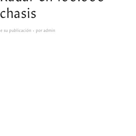
chasis
de su publicación
por
admin