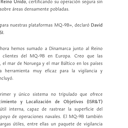
l Reino Unido
, certificando su operación segura sin
o sobre áreas densamente pobladas.
para nuestras plataformas MQ-9B», declaró
David
SI
.
hora hemos sumado a Dinamarca junto al Reino
o clientes del MQ-9B en Europa. Creo que las
, el mar de Noruega y el mar Báltico en los países
 herramienta muy eficaz para la vigilancia y
ncluyó.
imer y único sistema no tripulado que ofrece
nocimiento y Localización de Objetivos (ISR&T)
l interna, capaz de rastrear la superficie del
apoyo de operaciones navales. El MQ-9B también
rgas útiles, entre ellas un paquete de vigilancia