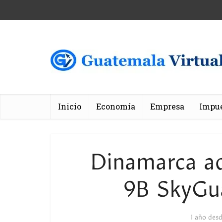
Inicio
Economía
Empresa
Impu
Dinamarca a
9B SkyGu
1 año des