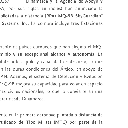
 de 2025).
Dinamarca y la Agencia de Apoyo y
A, por sus siglas en inglés) han anunciado la
 pilotadas a distancia (RPA) MQ-9B SkyGuardian®
 Systems, Inc.
La compra incluye tres Estaciones
ciente de países europeos que han elegido el MQ-
minio y su excepcional alcance y autonomía
. La
tal de polo a polo y capacidad de deshielo, lo que
en las duras condiciones del Ártico, en apoyo de
TAN. Además, el sistema de Detección y Evitación
 MQ-9B mejora su capacidad para volar en espacio
s civiles nacionales, lo que lo convierte en una
perar desde Dinamarca.
ente en
la primera aeronave pilotada a distancia de
ificado de Tipo Militar (MTC) por parte de la