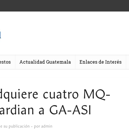
estos
Actualidad Guatemala
Enlaces de Interés
dquiere cuatro MQ-
ardian a GA-ASI
de su publicación
por
admin