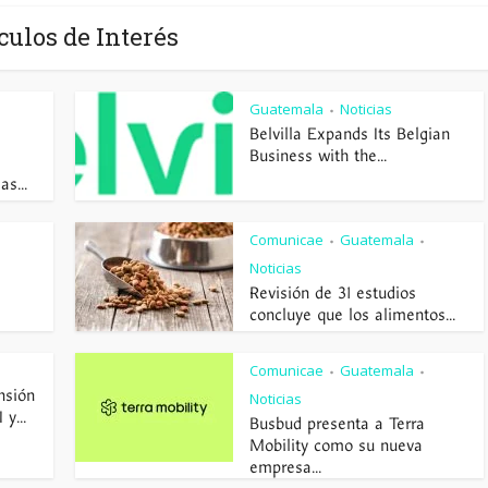
culos de Interés
Guatemala
Noticias
•
Belvilla Expands Its Belgian
Business with the...
s...
Comunicae
Guatemala
•
•
Noticias
Revisión de 31 estudios
concluye que los alimentos...
Comunicae
Guatemala
•
•
nsión
Noticias
y...
Busbud presenta a Terra
Mobility como su nueva
empresa...