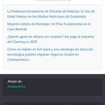
La Poderosa Herramienta de Difusión de Noticias. El Uso de
Email Masivo en los Medios Noticiosos de Guatemala
Mujeres Líderes de Bienestar: Un Pilar Fundamental en el
Caso Bantrab
¿Querés ganar en dólares sin mudarte? Así paga la industria
del iGaming en 2025
Cómo un máster en full stack y una estrategia de selección
tecnológica pueden impulsar negocios locales en
Centroamérica
Aliado de:
AndeanWire