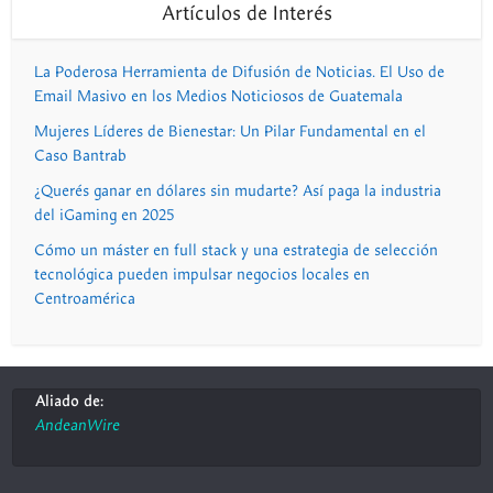
Artículos de Interés
La Poderosa Herramienta de Difusión de Noticias. El Uso de
Email Masivo en los Medios Noticiosos de Guatemala
Mujeres Líderes de Bienestar: Un Pilar Fundamental en el
Caso Bantrab
¿Querés ganar en dólares sin mudarte? Así paga la industria
del iGaming en 2025
Cómo un máster en full stack y una estrategia de selección
tecnológica pueden impulsar negocios locales en
Centroamérica
Aliado de:
AndeanWire