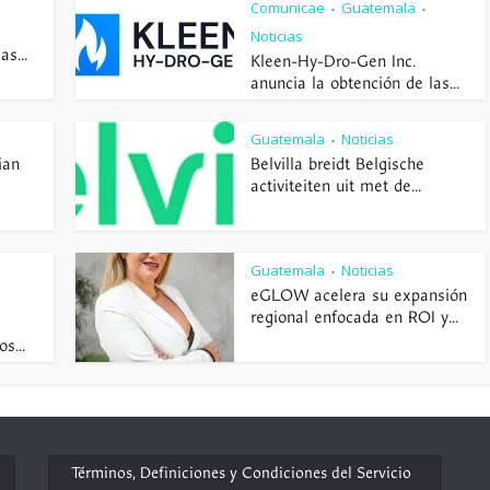
Comunicae
Guatemala
•
•
Noticias
s...
Kleen-Hy-Dro-Gen Inc.
anuncia la obtención de las...
Guatemala
Noticias
•
ian
Belvilla breidt Belgische
activiteiten uit met de...
Guatemala
Noticias
•
eGLOW acelera su expansión
regional enfocada en ROI y...
s...
Términos, Definiciones y Condiciones del Servicio