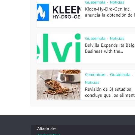
Guatemala
Noticias
•
Kleen-Hy-Dro-Gen Inc.
anuncia la obtención de la
Guatemala
Noticias
•
Belvilla Expands Its Belg
Business with the...
Comunicae
Guatemala
•
•
Noticias
Revisión de 31 estudios
concluye que los alimento
Aliado de: