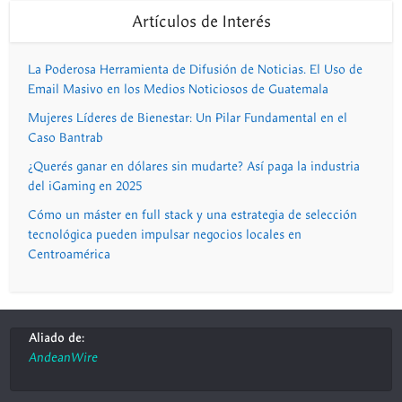
Artículos de Interés
La Poderosa Herramienta de Difusión de Noticias. El Uso de
Email Masivo en los Medios Noticiosos de Guatemala
Mujeres Líderes de Bienestar: Un Pilar Fundamental en el
Caso Bantrab
¿Querés ganar en dólares sin mudarte? Así paga la industria
del iGaming en 2025
Cómo un máster en full stack y una estrategia de selección
tecnológica pueden impulsar negocios locales en
Centroamérica
Aliado de:
AndeanWire