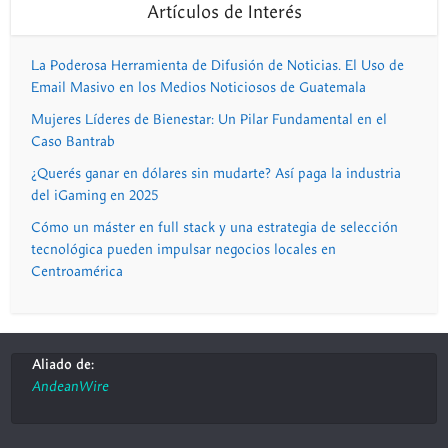
Artículos de Interés
La Poderosa Herramienta de Difusión de Noticias. El Uso de
Email Masivo en los Medios Noticiosos de Guatemala
Mujeres Líderes de Bienestar: Un Pilar Fundamental en el
Caso Bantrab
¿Querés ganar en dólares sin mudarte? Así paga la industria
del iGaming en 2025
Cómo un máster en full stack y una estrategia de selección
tecnológica pueden impulsar negocios locales en
Centroamérica
Aliado de:
AndeanWire