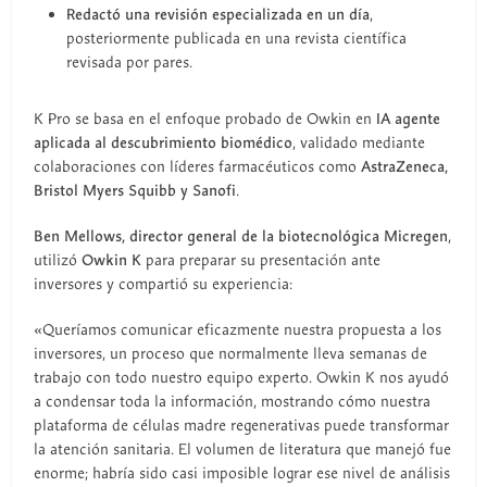
Redactó una revisión especializada en un día
,
posteriormente publicada en una revista científica
revisada por pares.
K Pro se basa en el enfoque probado de Owkin en
IA agente
aplicada al descubrimiento biomédico
, validado mediante
colaboraciones con líderes farmacéuticos como
AstraZeneca,
Bristol Myers Squibb y Sanofi
.
Ben Mellows, director general de la biotecnológica Micregen
,
utilizó
Owkin K
para preparar su presentación ante
inversores y compartió su experiencia:
«Queríamos comunicar eficazmente nuestra propuesta a los
inversores, un proceso que normalmente lleva semanas de
trabajo con todo nuestro equipo experto. Owkin K nos ayudó
a condensar toda la información, mostrando cómo nuestra
plataforma de células madre regenerativas puede transformar
la atención sanitaria. El volumen de literatura que manejó fue
enorme; habría sido casi imposible lograr ese nivel de análisis