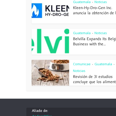
Guatemala
Noticias
•
Kleen-Hy-Dro-Gen Inc.
anuncia la obtención de la
Guatemala
Noticias
•
Belvilla Expands Its Belg
Business with the...
Comunicae
Guatemala
•
•
Noticias
Revisión de 31 estudios
concluye que los alimento
Aliado de: