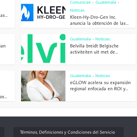
Comunicae
Guatemala
•
•
Noticias
s...
Kleen-Hy-Dro-Gen Inc.
anuncia la obtención de las...
Guatemala
Noticias
•
ian
Belvilla breidt Belgische
activiteiten uit met de...
Guatemala
Noticias
•
eGLOW acelera su expansión
regional enfocada en ROI y...
s...
Términos, Definiciones y Condiciones del Servicio