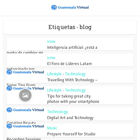
Etiquetas - blog
icnw
Inteligencia artificial: ¿está a
punto de cambiar mi...
icnw
El Foro de Líderes Latam
patrocinado por...
Lifestyle
Technology
•
Travelling With Technology –
Some Tips From...
Lifestyle
Technology
•
Tips for taking great city
photos with your smartphone
Technology
Digital Art and Technology
Creating Beauty
Music
Prepare Yourself for Studio
Recording Sessions