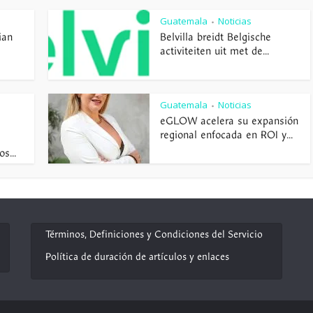
Guatemala
Noticias
•
ian
Belvilla breidt Belgische
activiteiten uit met de...
Guatemala
Noticias
•
eGLOW acelera su expansión
regional enfocada en ROI y...
s...
Términos, Definiciones y Condiciones del Servicio
Política de duración de artículos y enlaces