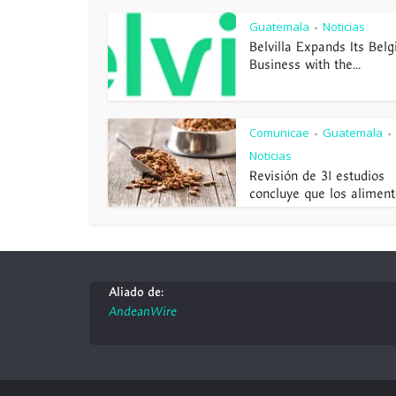
Guatemala
Noticias
•
Belvilla Expands Its Belg
Business with the...
Comunicae
Guatemala
•
•
Noticias
Revisión de 31 estudios
concluye que los alimento
Aliado de:
AndeanWire