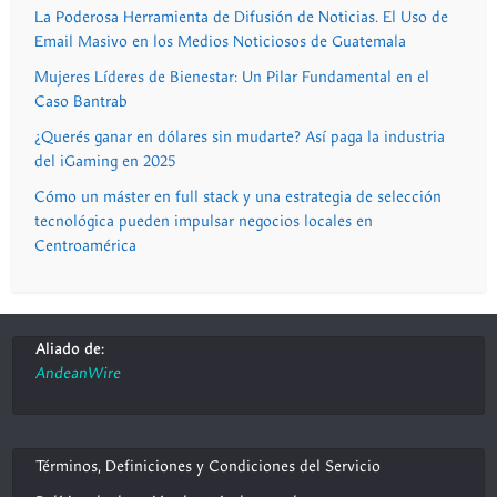
La Poderosa Herramienta de Difusión de Noticias. El Uso de
Email Masivo en los Medios Noticiosos de Guatemala
Mujeres Líderes de Bienestar: Un Pilar Fundamental en el
Caso Bantrab
¿Querés ganar en dólares sin mudarte? Así paga la industria
del iGaming en 2025
Cómo un máster en full stack y una estrategia de selección
tecnológica pueden impulsar negocios locales en
Centroamérica
Aliado de:
AndeanWire
Términos, Definiciones y Condiciones del Servicio