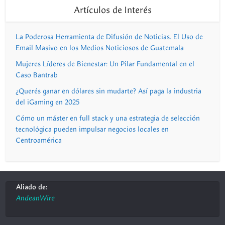
Artículos de Interés
La Poderosa Herramienta de Difusión de Noticias. El Uso de
Email Masivo en los Medios Noticiosos de Guatemala
Mujeres Líderes de Bienestar: Un Pilar Fundamental en el
Caso Bantrab
¿Querés ganar en dólares sin mudarte? Así paga la industria
del iGaming en 2025
Cómo un máster en full stack y una estrategia de selección
tecnológica pueden impulsar negocios locales en
Centroamérica
Aliado de:
AndeanWire