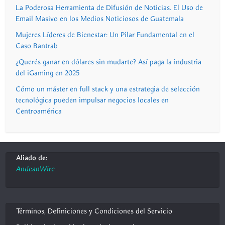
La Poderosa Herramienta de Difusión de Noticias. El Uso de
Email Masivo en los Medios Noticiosos de Guatemala
Mujeres Líderes de Bienestar: Un Pilar Fundamental en el
Caso Bantrab
¿Querés ganar en dólares sin mudarte? Así paga la industria
del iGaming en 2025
Cómo un máster en full stack y una estrategia de selección
tecnológica pueden impulsar negocios locales en
Centroamérica
Aliado de:
AndeanWire
Términos, Definiciones y Condiciones del Servicio