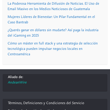
La Poderosa Herramienta de Difusión de Noticias. El Uso de
Email Masivo en los Medios Noticiosos de Guatemala
Mujeres Líderes de Bienestar: Un Pilar Fundamental en el
Caso Bantrab
¿Querés ganar en dólares sin mudarte? Así paga la industria
del iGaming en 2025
Cómo un máster en full stack y una estrategia de selección
tecnológica pueden impulsar negocios locales en
Centroamérica
Aliado de:
AndeanWire
Términos, Definiciones y Condiciones del Servicio