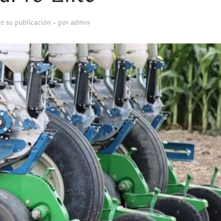
de su publicación
por
admin