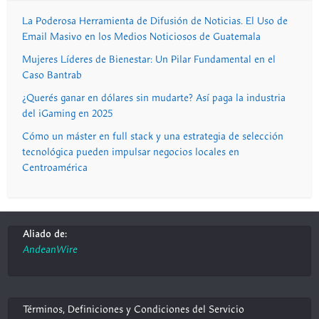
La Poderosa Herramienta de Difusión de Noticias. El Uso de
Email Masivo en los Medios Noticiosos de Guatemala
Mujeres Líderes de Bienestar: Un Pilar Fundamental en el
Caso Bantrab
¿Querés ganar en dólares sin mudarte? Así paga la industria
del iGaming en 2025
Cómo un máster en full stack y una estrategia de selección
tecnológica pueden impulsar negocios locales en
Centroamérica
Aliado de:
AndeanWire
Términos, Definiciones y Condiciones del Servicio