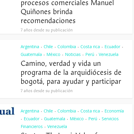
procesos comerciales Manuel
Quiñones brinda
recomendaciones
7 años desde su publicación
Argentina
Chile
Colombia
Costa rica
Ecuador
•
•
•
•
•
Guatemala
México
Noticias
Perú
Venezuela
•
•
•
•
Camino, verdad y vida un
programa de la arquidiócesis de
bogotá, para ayudar y participar
7 años desde su publicación
Argentina
Chile
Colombia
Costa rica
Economía
•
•
•
•
Ecuador
Guatemala
México
Perú
Servicios
•
•
•
•
•
Financieros
Venezuela
•