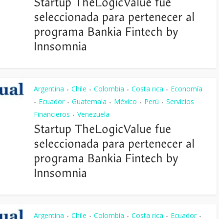
Startup TheLogicValue fue
seleccionada para pertenecer al
programa Bankia Fintech by
Innsomnia
Argentina
Chile
Colombia
Costa rica
Economía
•
•
•
•
Ecuador
Guatemala
México
Perú
Servicios
•
•
•
•
•
Financieros
Venezuela
•
Startup TheLogicValue fue
seleccionada para pertenecer al
programa Bankia Fintech by
Innsomnia
Argentina
Chile
Colombia
Costa rica
Ecuador
•
•
•
•
•