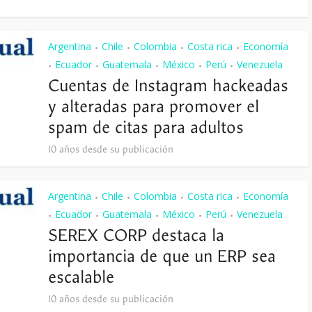
Argentina
Chile
Colombia
Costa rica
Economía
•
•
•
•
Ecuador
Guatemala
México
Perú
Venezuela
•
•
•
•
•
Cuentas de Instagram hackeadas
y alteradas para promover el
spam de citas para adultos
10 años desde su publicación
Argentina
Chile
Colombia
Costa rica
Economía
•
•
•
•
Ecuador
Guatemala
México
Perú
Venezuela
•
•
•
•
•
SEREX CORP destaca la
importancia de que un ERP sea
escalable
10 años desde su publicación