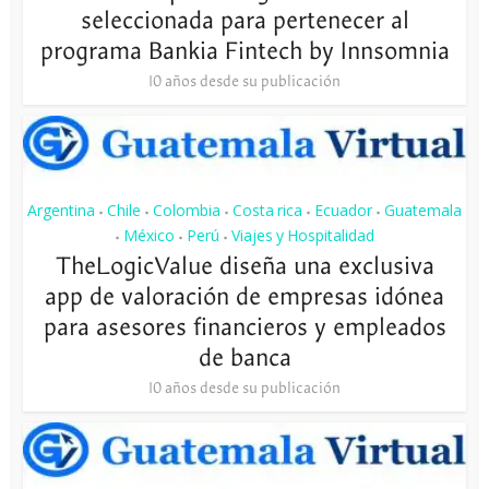
seleccionada para pertenecer al
programa Bankia Fintech by Innsomnia
10 años desde su publicación
Argentina
Chile
Colombia
Costa rica
Ecuador
Guatemala
•
•
•
•
•
México
Perú
Viajes y Hospitalidad
•
•
•
TheLogicValue diseña una exclusiva
app de valoración de empresas idónea
para asesores financieros y empleados
de banca
10 años desde su publicación