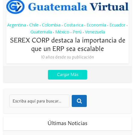
Argentina
Chile
Colombia
Costa rica
Economía
Ecuador
•
•
•
•
•
•
Guatemala
México
Perú
Venezuela
•
•
•
SEREX CORP destaca la importancia de
que un ERP sea escalable
10 años desde su publicación
Cargar Más
Últimas Noticias