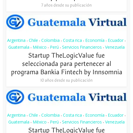
7 años desde su publicación
Argentina
Chile
Colombia
Costa rica
Economía
Ecuador
•
•
•
•
•
•
Guatemala
México
Perú
Servicios Financieros
Venezuela
•
•
•
•
Startup TheLogicValue fue
seleccionada para pertenecer al
programa Bankia Fintech by Innsomnia
10 años desde su publicación
Argentina
Chile
Colombia
Costa rica
Economía
Ecuador
•
•
•
•
•
•
Guatemala
México
Perú
Servicios Financieros
Venezuela
•
•
•
•
Startup TheLogicValue fue