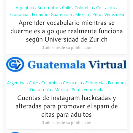
Argentina
Automotor
Chile
Colombia
Costa rica
•
•
•
•
•
Economía
Ecuador
Guatemala
México
Perú
Venezuela
•
•
•
•
•
Aprender vocabulario mientras se
duerme es algo que realmente funciona
según Universidad de Zurich
10 años desde su publicación
Argentina
Chile
Colombia
Costa rica
Economía
Ecuador
•
•
•
•
•
•
Guatemala
México
Perú
Venezuela
•
•
•
Cuentas de Instagram hackeadas y
alteradas para promover el spam de
citas para adultos
10 años desde su publicación