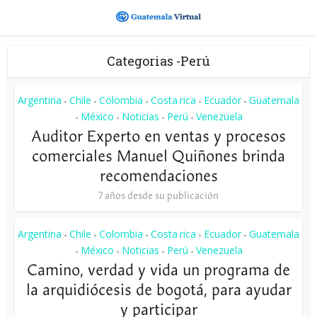
Categorias -Perú
Argentina
Chile
Colombia
Costa rica
Ecuador
Guatemala
•
•
•
•
•
México
Noticias
Perú
Venezuela
•
•
•
•
Auditor Experto en ventas y procesos
comerciales Manuel Quiñones brinda
recomendaciones
7 años desde su publicación
Argentina
Chile
Colombia
Costa rica
Ecuador
Guatemala
•
•
•
•
•
México
Noticias
Perú
Venezuela
•
•
•
•
Camino, verdad y vida un programa de
la arquidiócesis de bogotá, para ayudar
y participar