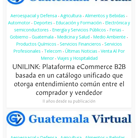
Aeroespacial y Defensa
Agricultura
Alimentos y Bebidas
•
•
•
Automotor
Deportes
Educación y Formación
Electrónica y
•
•
•
semiconductores
Energía y Servicios Públicos
Ferias
•
•
•
Gobierno
Guatemala
Medicina y Salud
Medio Ambiente
•
•
•
•
Productos Químicos
Servicios Financieros
Servicios
•
•
Profesionales
Telecom
Últimas Noticias
Venta Al Por
•
•
•
Menor
Viajes y Hospitalidad
•
UNILINK: Plataforma eCommerce B2B
basada en un catálogo unificado que
otorga entendimiento común entre el
comprador y vendedor
11 años desde su publicación
Aeroespacial y Defensa
Agricultura
Alimentos y Bebidas