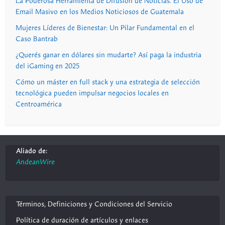
La Poderosa Herramienta de Difusión de Noticias. El Uso de
Email Masivo en los Medios Noticiosos de Guatemala
Mujeres Líderes de Bienestar: Un Pilar Fundamental en el
Caso Bantrab
¿Querés ganar en dólares sin mudarte? Así paga la industria
del iGaming en 2025
Cómo un máster en full stack y una estrategia de selección
tecnológica pueden impulsar negocios locales en
Centroamérica
Aliado de:
AndeanWire
Términos, Definiciones y Condiciones del Servicio
Política de duración de artículos y enlaces