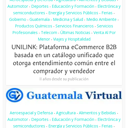
•
•
•
Automotor
Deportes
Educación y Formación
Electrónica y
•
•
•
semiconductores
Energía y Servicios Públicos
Ferias
•
•
•
Gobierno
Guatemala
Medicina y Salud
Medio Ambiente
•
•
•
•
Productos Químicos
Servicios Financieros
Servicios
•
•
Profesionales
Telecom
Últimas Noticias
Venta Al Por
•
•
•
Menor
Viajes y Hospitalidad
•
UNILINK: Plataforma eCommerce B2B
basada en un catálogo unificado que
otorga entendimiento común entre el
comprador y vendedor
11 años desde su publicación
Aeroespacial y Defensa
Agricultura
Alimentos y Bebidas
•
•
•
Automotor
Deportes
Educación y Formación
Electrónica y
•
•
•
semiconductores
Energía y Servicios Públicos
Ferias
•
•
•