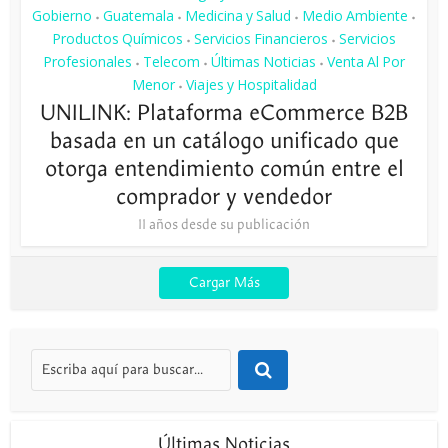
Gobierno
Guatemala
Medicina y Salud
Medio Ambiente
•
•
•
•
Productos Químicos
Servicios Financieros
Servicios
•
•
Profesionales
Telecom
Últimas Noticias
Venta Al Por
•
•
•
Menor
Viajes y Hospitalidad
•
UNILINK: Plataforma eCommerce B2B
basada en un catálogo unificado que
otorga entendimiento común entre el
comprador y vendedor
11 años desde su publicación
Cargar Más
Últimas Noticias