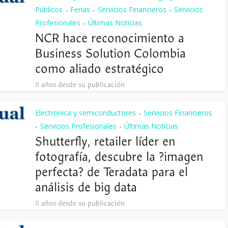
Públicos
Ferias
Servicios Financieros
Servicios
•
•
•
Profesionales
Últimas Noticias
•
NCR hace reconocimiento a
Business Solution Colombia
como aliado estratégico
11 años desde su publicación
Electrónica y semiconductores
Servicios Financieros
•
Servicios Profesionales
Últimas Noticias
•
•
Shutterfly, retailer líder en
fotografía, descubre la ?imagen
perfecta? de Teradata para el
análisis de big data
11 años desde su publicación