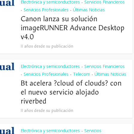
Electrónica y semiconductores
Servicios Financieros
•
Servicios Profesionales
Últimas Noticias
•
•
Canon lanza su solución
imageRUNNER Advance Desktop
v4.0
11 años desde su publicación
Electrónica y semiconductores
Servicios Financieros
•
Servicios Profesionales
Telecom
Últimas Noticias
•
•
•
Bt acelera ?cloud of clouds? con
el nuevo servicio alojado
riverbed
11 años desde su publicación
Electrónica y semiconductores
Servicios
•