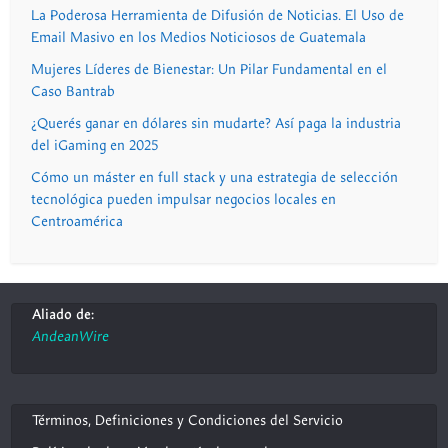
La Poderosa Herramienta de Difusión de Noticias. El Uso de
Email Masivo en los Medios Noticiosos de Guatemala
Mujeres Líderes de Bienestar: Un Pilar Fundamental en el
Caso Bantrab
¿Querés ganar en dólares sin mudarte? Así paga la industria
del iGaming en 2025
Cómo un máster en full stack y una estrategia de selección
tecnológica pueden impulsar negocios locales en
Centroamérica
Aliado de:
AndeanWire
Términos, Definiciones y Condiciones del Servicio