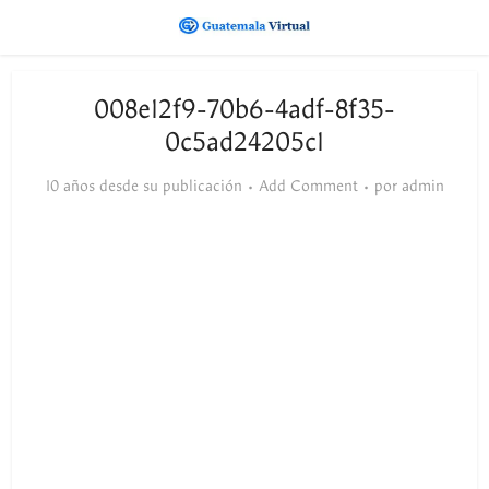
008e12f9-70b6-4adf-8f35-
0c5ad24205c1
10 años desde su publicación
Add Comment
por
admin