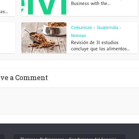
Business with the...
s...
Comunicae
Guatemala
•
•
Noticias
Revisión de 31 estudios
concluye que los alimentos...
ave a Comment