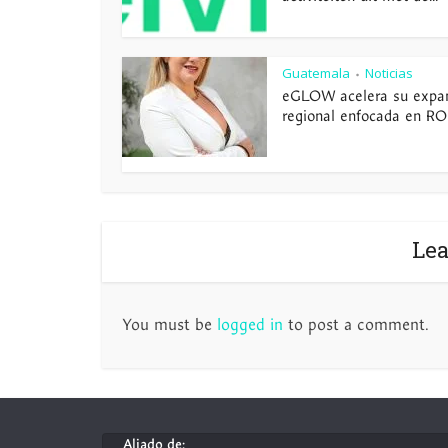
Guatemala
Noticias
•
eGLOW acelera su expa
regional enfocada en ROI 
Le
You must be
logged in
to post a comment.
Aliado de: