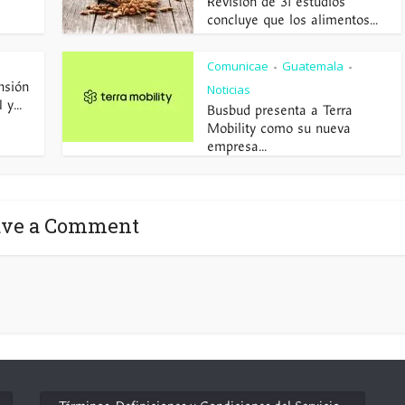
Revisión de 31 estudios
concluye que los alimentos...
Comunicae
Guatemala
•
•
nsión
Noticias
y...
Busbud presenta a Terra
Mobility como su nueva
empresa...
ave a Comment