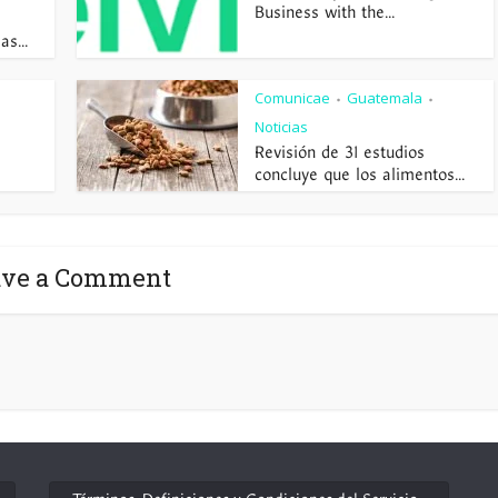
Business with the...
s...
Comunicae
Guatemala
•
•
Noticias
Revisión de 31 estudios
concluye que los alimentos...
ave a Comment