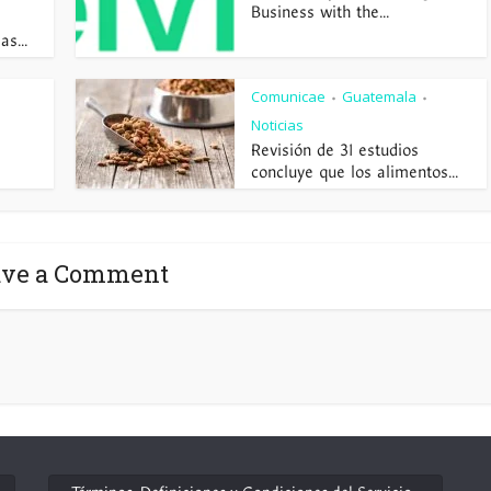
Business with the...
s...
Comunicae
Guatemala
•
•
Noticias
Revisión de 31 estudios
concluye que los alimentos...
ave a Comment