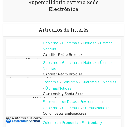
Supersolidaria estrena Sede
Electrónica
Articulos de Interés
Gobierno
Guatemala
Noticias
Últimas
•
•
•
Noticias
Canciller Pedro Brolo se
reunió con el Presidente de...
Gobierno
Guatemala
Noticias
Últimas
•
•
•
Noticias
Canciller Pedro Brolo se
reúne con el Presidente del...
Economía
Gobierno
Guatemala
Noticias
•
•
•
Últimas Noticias
•
Guatemala y Santa Sede
conmemoran el 85.º Aniversario...
Emprende con Datos
Environment
•
•
Gobierno
Guatemala
Últimas Noticias
•
•
Ocho nuevos embajadores
presentaron sus cartas...
Colombia
Economía
Electrónica y
•
•