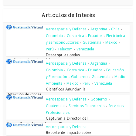
Articulos de Interés
Aeroespacial y Defensa
Argentina
Chile
•
•
•
Colombia
Costa rica
Ecuador
Electrónica
•
•
•
y semiconductores
Guatemala
México
•
•
•
Perú
Telecom
Venezuela
•
•
Descarga las ondas
gravitacionales a tu celular o pc...
Aeroespacial y Defensa
Argentina
•
•
Colombia
Costa rica
Ecuador
Educación
•
•
•
y Formación
Gobierno
Guatemala
Medio
•
•
•
Ambiente
México
Perú
Venezuela
•
•
•
Científicos Anuncian la
Detección de Ondas...
Aeroespacial y Defensa
Gobierno
•
•
Guatemala
Servicios Financieros
Servicios
•
•
Profesionales
Capturan a Director del
Centro Preventivo de la zona 18
Aeroespacial y Defensa
Reporte de impacto sobre