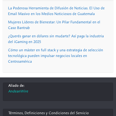
La Poderosa Herramienta de Difusión de Noticias. El Uso de
Email Masivo en los Medios Noticiosos de Guatemala
Mujeres Líderes de Bienestar: Un Pilar Fundamental en el
Caso Bantrab
¿Querés ganar en dólares sin mudarte? Así paga la industria
del iGaming en 2025
Cómo un máster en full stack y una estrategia de selección
tecnológica pueden impulsar negocios locales en
Centroamérica
Aliado de:
AndeanWire
Términos, Definiciones y Condiciones del Servicio