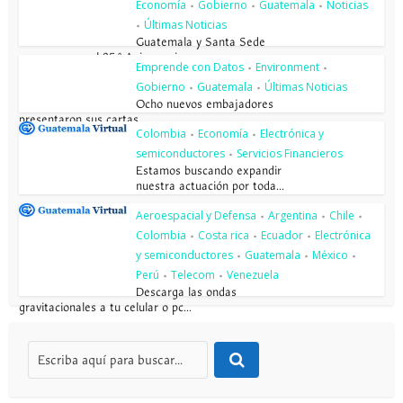
Economía
Gobierno
Guatemala
Noticias
•
•
•
Últimas Noticias
•
Guatemala y Santa Sede
conmemoran el 85.º Aniversario...
Emprende con Datos
Environment
•
•
Gobierno
Guatemala
Últimas Noticias
•
•
Ocho nuevos embajadores
presentaron sus cartas...
Colombia
Economía
Electrónica y
•
•
semiconductores
Servicios Financieros
•
Estamos buscando expandir
nuestra actuación por toda...
Aeroespacial y Defensa
Argentina
Chile
•
•
•
Colombia
Costa rica
Ecuador
Electrónica
•
•
•
y semiconductores
Guatemala
México
•
•
•
Perú
Telecom
Venezuela
•
•
Descarga las ondas
gravitacionales a tu celular o pc...